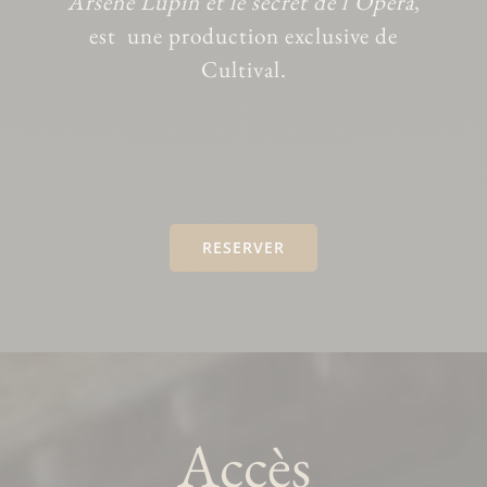
Arsène Lupin et le secret de l’Opéra
,
est
une production exclusive de
Cultival.
RESERVER
Accès